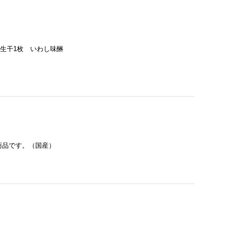
か生干1枚 いわし味醂
商品です。（国産）