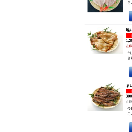
き
地
1,
在
当
き
ま
30
在庫
今
こ