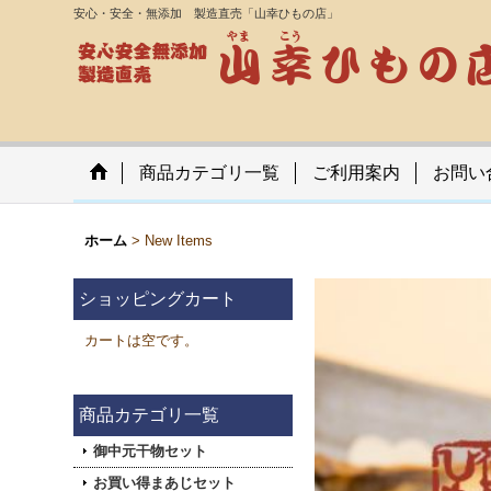
安心・安全・無添加 製造直売「山幸ひもの店」
商品カテゴリ一覧
ご利用案内
お問い
ホーム
>
New Items
ショッピングカート
カートは空です。
商品カテゴリ一覧
御中元干物セット
お買い得まあじセット