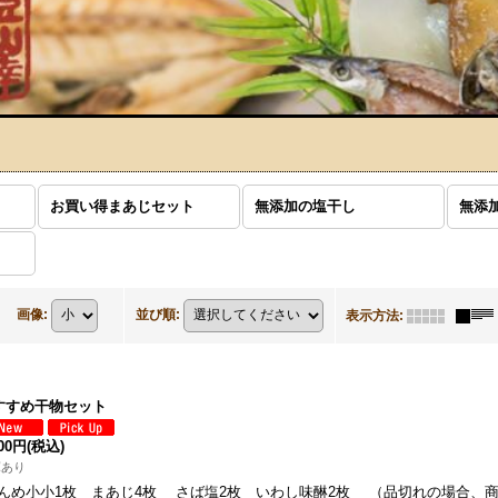
お買い得まあじセット
無添加の塩干し
無添
画像
:
並び順
:
表示方法
:
すすめ干物セット
200円
(税込)
庫あり
んめ小小1枚 まあじ4枚 さば塩2枚 いわし味醂2枚 （品切れの場合、