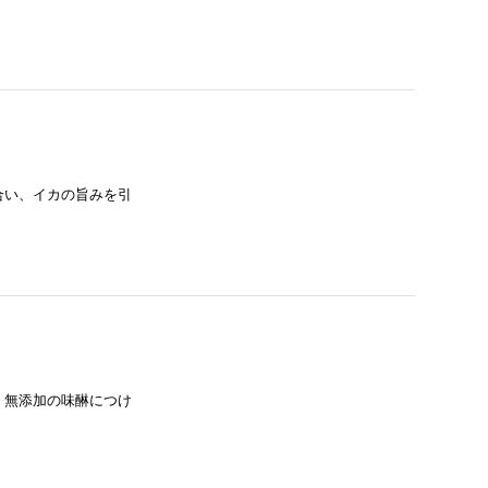
合い、イカの旨みを引
、無添加の味醂につけ