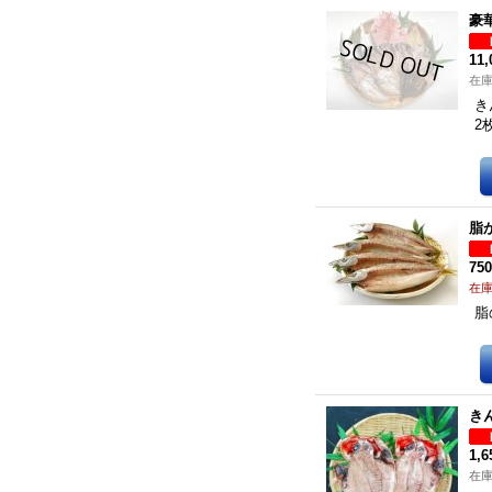
豪
11
在
き
2
脂
75
在
脂
き
1,
在