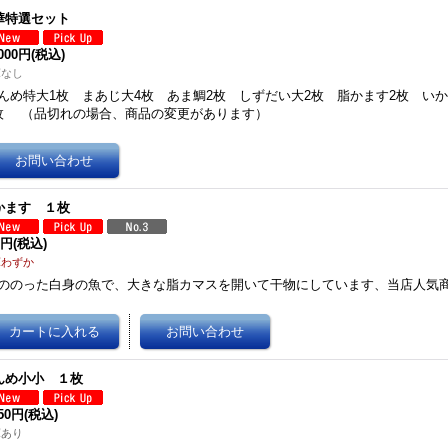
華特選セット
,000円
(税込)
庫なし
んめ特大1枚 まあじ大4枚 あま鯛2枚 しずだい大2枚 脂かます2枚 い
枚 （品切れの場合、商品の変更があります）
かます １枚
0円
(税込)
庫わずか
ののった白身の魚で、大きな脂カマスを開いて干物にしています、当店人気
んめ小小 １枚
650円
(税込)
庫あり