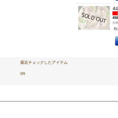
え
45
在
白
最近チェックしたアイテム
0件