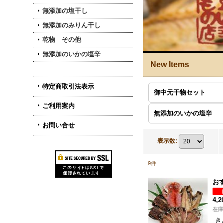
無添加の塩干し
無添加のみりん干し
乾物 その他
無添加のいかの塩辛
New Items
特定商取引法表示
御中元干物セット
ご利用案内
無添加のいかの塩辛
お問い合せ
表示数
:
9
件
お
4,
在
き