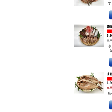
す
豪
6,
在
き
（
ま
1,
在
脂