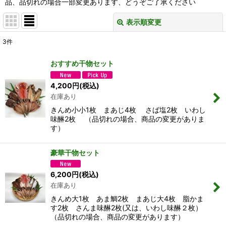
品、品切れの場合一部変更あります、どうぞご了承ください
表示順変更
閉じる
3
件
表示数
:
おすすめ干物セット
並び順
:
4,200
円
(税込)
在庫あり
絞り込む
きんめ小小1枚 まあじ4枚 さば塩2枚 いわし
味醂2枚 （品切れの場合、商品の変更がありま
す）
豪華干物セット
6,200
円
(税込)
在庫あり
きんめ大1枚 あま鯛2枚 まあじ大4枚 脂かま
す2枚 さんま味醂2枚(又は、いわし味醂２枚）
（品切れの場合、商品の変更があります）