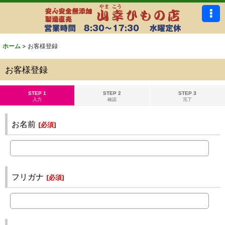
ホーム
>
お客様登録
お客様登録
STEP 1
STEP 2
STEP 3
入力
確認
完了
お名前
[
必須
]
フリガナ
[
必須
]