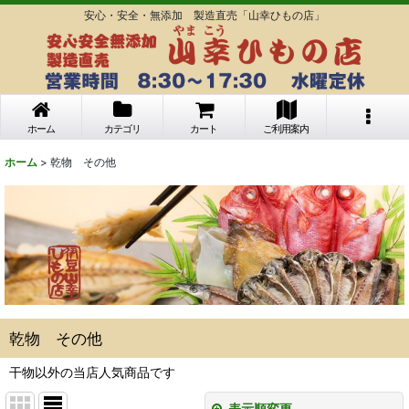
安心・安全・無添加 製造直売「山幸ひもの店」
ホーム
カテゴリ
カート
ご利用案内
ホーム
>
乾物 その他
乾物 その他
干物以外の当店人気商品です
表示順変更