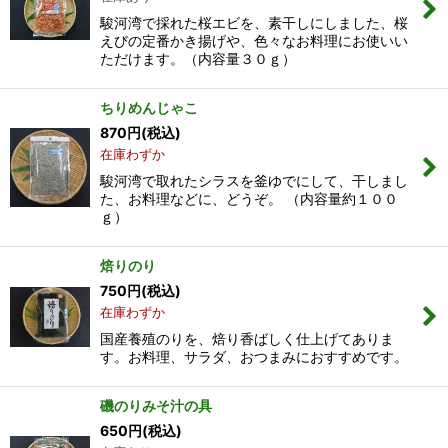
駿河湾で採れた桜エビを、素干しにしました、桜
えびの定番かき揚げや、色々なお料理にお使いい
ただけます。（内容量３０ｇ）
ちりめんじゃこ
870
円
(税込)
在庫わずか
駿河湾で取れたシラスを釜ゆでにして、干しまし
た、お料理などに、どうぞ。 （内容量約１００
ｇ）
焙りのり
750
円
(税込)
在庫わずか
国産養殖のりを、焙り香ばしく仕上げてありま
す。お料理、サラダ、おつまみにおすすめです。
磯のりみそ汁の具
650
円
(税込)