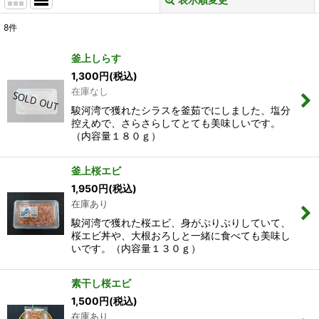
閉じる
8
件
表示数
:
釜上しらす
1,300
円
(税込)
並び順
:
在庫なし
駿河湾で獲れたシラスを釜茹でにしました、塩分
絞り込む
控えめで、さらさらしてとても美味しいです。
（内容量１８０ｇ）
釜上桜エビ
1,950
円
(税込)
在庫あり
駿河湾で獲れた桜エビ、身がぷりぷりしていて、
桜エビ丼や、大根おろしと一緒に食べても美味し
いです。（内容量１３０ｇ）
素干し桜エビ
1,500
円
(税込)
在庫あり