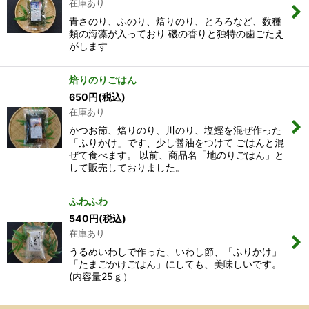
在庫あり
青さのり、ふのり、焙りのり、とろろなど、数種
類の海藻が入っており 磯の香りと独特の歯ごたえ
がします
焙りのりごはん
650
円
(税込)
在庫あり
かつお節、焙りのり、川のり、塩鰹を混ぜ作った
「ふりかけ」です、少し醤油をつけて ごはんと混
ぜて食べます。 以前、商品名「地のりごはん」と
して販売しておりました。
ふわふわ
540
円
(税込)
在庫あり
うるめいわしで作った、いわし節、「ふりかけ」
「たまごかけごはん」にしても、美味しいです。
(内容量25ｇ）