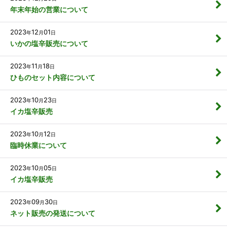
年末年始の営業について
2023
12
01
年
月
日
いかの塩辛販売について
2023
11
18
年
月
日
ひものセット内容について
2023
10
23
年
月
日
イカ塩辛販売
2023
10
12
年
月
日
臨時休業について
2023
10
05
年
月
日
イカ塩辛販売
2023
09
30
年
月
日
ネット販売の発送について