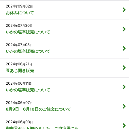
2024
09
02
年
月
日
お休みについて
2024
07
30
年
月
日
いかの塩辛販売について
2024
07
08
年
月
日
いかの塩辛販売について
2024
06
21
年
月
日
豆あじ開き販売
2024
06
11
年
月
日
いかの塩辛販売について
2024
06
07
年
月
日
6月9日 6月10日のご注文について
2024
06
03
年
月
日
御中元セット初めました、ご自宅用にも