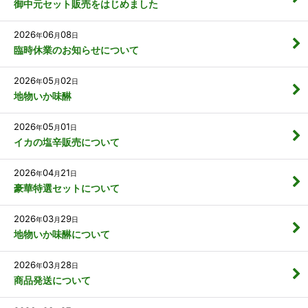
御中元セット販売をはじめました
2026
06
08
年
月
日
臨時休業のお知らせについて
2026
05
02
年
月
日
地物いか味醂
2026
05
01
年
月
日
イカの塩辛販売について
2026
04
21
年
月
日
豪華特選セットについて
2026
03
29
年
月
日
地物いか味醂について
2026
03
28
年
月
日
商品発送について