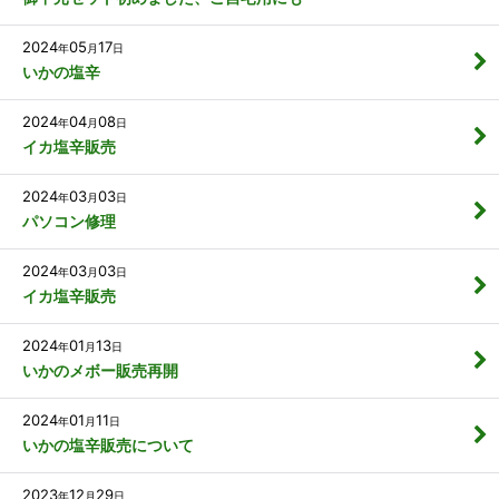
2024
05
17
年
月
日
いかの塩辛
2024
04
08
年
月
日
イカ塩辛販売
2024
03
03
年
月
日
パソコン修理
2024
03
03
年
月
日
イカ塩辛販売
2024
01
13
年
月
日
いかのメボー販売再開
2024
01
11
年
月
日
いかの塩辛販売について
2023
12
29
年
月
日