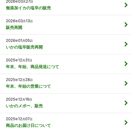
2026
03
27
年
月
日
無添加イカの塩辛の販売
2026
03
13
年
月
日
販売再開
2026
01
05
年
月
日
いかの塩辛販売再開
2025
12
31
年
月
日
年末、年始、商品発送につて
2025
12
28
年
月
日
年末、年始の営業につて
2025
12
16
年
月
日
いかのメボー、販売
2025
12
07
年
月
日
商品のお届け日について