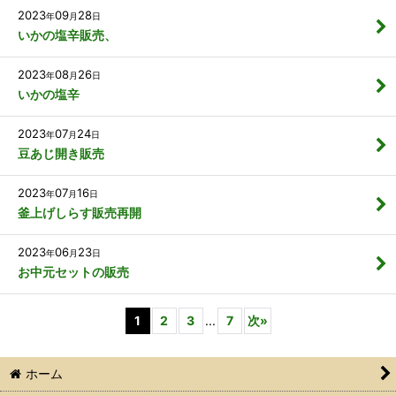
2023
09
28
年
月
日
いかの塩辛販売、
2023
08
26
年
月
日
いかの塩辛
2023
07
24
年
月
日
豆あじ開き販売
2023
07
16
年
月
日
釜上げしらす販売再開
2023
06
23
年
月
日
お中元セットの販売
1
2
3
...
7
次
»
ホーム