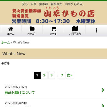
安心・安全・無添加 製造直売「山幸ひもの店」
ホーム
カテゴリ
カート
ご利用案内
ホーム
>
What's New
What's New
407
件
1
2
3
...
7
次
»
2026
07
02
年
月
日
商品お届けについて
2026
06
29
年
月
日